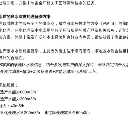
处理回用，并集中制备全厂相关工艺所需除盐水的任务。
水质的
废水深度处理解决方案
理领域技术与服务全面的供应商，威立雅水务技术与方案（VWTS）与我
水处理、污水处理及中水回用的各个环节所需的膜产品及相关服务，还能
决方案。凭借丰富及广泛的本土经验和良好业内声誉，很快获得了唐银钢
生产废水水质相当复杂，主要因为唐山位于渤海沿海，该地区水质含盐量
设计的合理性。
TS掌握的该地区水质信息，结合多次与客户的深入探讨，最终决定结合反
多介质过滤器+超滤+两级反渗透+浓盐水减量化系统”工艺。
系统规模：
透产水能力600m3/h
透产水能力200m3/h
能力：40m3/h
量化处理水量200m3/h，通过膜处理减量至60m3/h