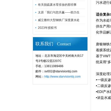
污水进行
有关脱硫废水零排放的那些事
太原「我们与您共赢——助力生
适合复杂
威立雅特大型钢铁厂深度废水处
作为水处
供生产用
2023年授权书
化学品解
联系我们 Contact
唐银钢铁
着膜系统
地址：北京市海淀区中关村南大街17
基于VW
号3号楼22层2207C
统采用“
手机：13811089486
邮件：sv002@starvisionbj.com
深度处理
网站：
http://www.starvisionbj.com
•
一级反渗
•
二级反渗
•
EDI产水
•
浓盐水减