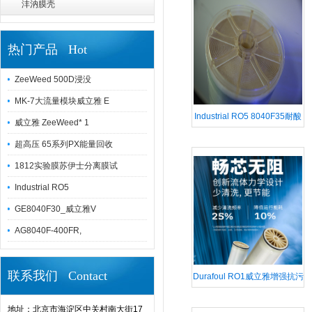
沣汭膜壳
热门产品 Hot
ZeeWeed 500D浸没
MK-7大流量模块威立雅 E
Industrial RO5 8040F35耐酸
威立雅 ZeeWeed* 1
反渗透膜高压
超高压 65系列PX能量回收
1812实验膜苏伊士分离膜试
Industrial RO5
GE8040F30_威立雅V
AG8040F-400FR,
联系我们 Contact
Durafoul RO1威立雅增强抗污
染苦咸水淡化反渗透膜V
地址：北京市海淀区中关村南大街17