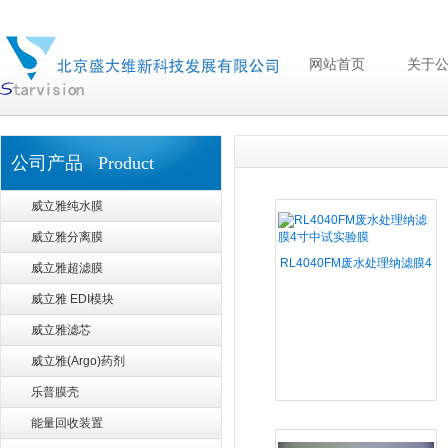
网站首页
关于
公司产品 Product
威立雅纯水膜
威立雅分离膜
RL4040FM废水处理纳滤膜4
威立雅超滤膜
寸中试实验膜
威立雅 EDI模块
威立雅滤芯
威立雅(Argo)药剂
乐普膜壳
能量回收装置