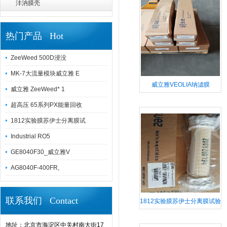
沣汭膜壳
热门产品 Hot
ZeeWeed 500D浸没
MK-7大流量模块威立雅 E
威立雅VEOLIA纳滤膜
威立雅 ZeeWeed* 1
Durafoul NF8040F
超高压 65系列PX能量回收
1812实验膜苏伊士分离膜试
Industrial RO5
GE8040F30_威立雅V
AG8040F-400FR,
联系我们 Contact
1812实验膜苏伊士分离膜试验
膜SUEZ150分子量威立雅V
地址：北京市海淀区中关村南大街17