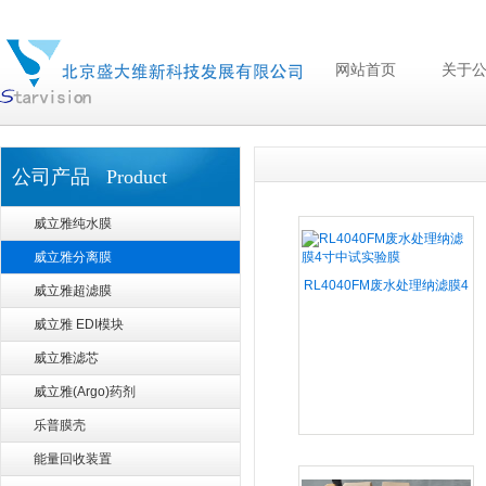
网站首页
关于
公司产品 Product
威立雅纯水膜
威立雅分离膜
RL4040FM废水处理纳滤膜4
威立雅超滤膜
寸中试实验膜
威立雅 EDI模块
威立雅滤芯
威立雅(Argo)药剂
乐普膜壳
能量回收装置