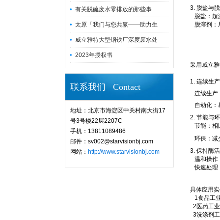
3. 脱盐与
有关脱硫废水零排放的那些事
脱盐：超
太原「我们与您共赢——助力生
脱溶剂：
威立雅特大型钢铁厂深度废水处
2023年授权书
采用威立雅
1. 连续生
联系我们 Contact
连续生产
自动化：
地址：北京市海淀区中关村南大街17
2. 节能与
号3号楼22层2207C
节能：相
手机：13811089486
环保：减
邮件：sv002@starvisionbj.com
3. 保持酶
网站：
http://www.starvisionbj.com
温和操作
快速处理
具体应用实
1食品工业
2医药工业
3洗涤剂工