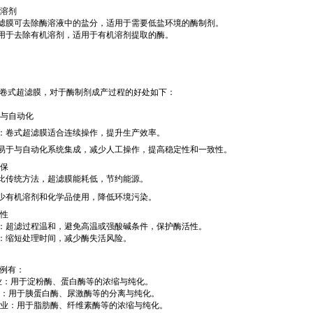
脱溶剂
滤膜可去除酶溶液中的盐分，适用于需要低盐环境的酶制剂。
用于去除有机溶剂，适用于有机溶剂提取的酶。
卷式超滤膜，对于酶制剂成产过程的好处如下：
产与自动化
：卷式超滤膜适合连续操作，提升生产效率。
易于与自动化系统集成，减少人工操作，提高稳定性和一致性。
环保
比传统方法，超滤膜能耗低，节约能源。
少有机溶剂和化学品使用，降低环境污染。
活性
：超滤过程温和，避免高温或强酸碱条件，保护酶活性。
：缩短处理时间，减少酶失活风险。
例有：
：用于淀粉酶、蛋白酶等的浓缩与纯化。
：用于胰蛋白酶、尿激酶等的分离与纯化。
业：用于脂肪酶、纤维素酶等的浓缩与纯化。