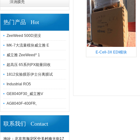
沣汭膜壳
热门产品 Hot
ZeeWeed 500D浸没
MK-7大流量模块威立雅 E
E-Cell-3X EDI模块
威立雅 ZeeWeed* 1
超高压 65系列PX能量回收
1812实验膜苏伊士分离膜试
Industrial RO5
GE8040F30_威立雅V
AG8040F-400FR,
联系我们 Contact
地址：北京市海淀区中关村南大街17