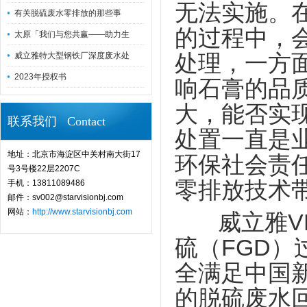
无法实施。
有关脱硫废水零排放的那些事
的过程中，
太原「我们与您共赢——助力生
威立雅特大型钢铁厂深度废水处
处理，一方
2023年授权书
响石膏的品
大，能否实
联系我们 Contact
处置一直是
地址：北京市海淀区中关村南大街17
环保社会责
号3号楼22层2207C
零排放技术
手机：13811089486
邮件：sv002@starvisionbj.com
网站：
http://www.starvisionbj.com
威立雅VEO
硫（FGD）
全满足中国
的脱硫废水