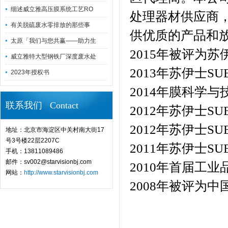
细述威立雅高压膜系统工艺RO
处理器材供应商
有关脱硫废水零排放的那些事
供优质的产品和放
太原「我们与您共赢——助力生
2015年被评为
苏伊
威立雅特大型钢铁厂深度废水处
2013年
苏伊士SUE
2023年授权书
2014年膜科学与
联系我们 Contact
2012年
苏伊士SUE
2012年
苏伊士SUE
地址：北京市海淀区中关村南大街17
号3号楼22层2207C
2011年
苏伊士SUE
手机：13811089486
邮件：sv002@starvisionbj.com
2010年首届工
网站：
http://www.starvisionbj.com
2008年被评为