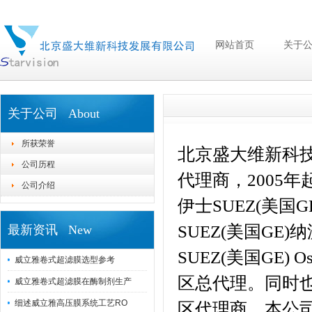
网站首页
关于
关于公司 About
所获荣誉
北京盛大维新科技
公司历程
代理商，2005
公司介绍
伊士SUEZ(
美国GE
SUEZ(
美国GE)
纳
最新资讯 New
SUEZ(
美国GE)
O
威立雅卷式超滤膜选型参考
区总代理。同时也
威立雅卷式超滤膜在酶制剂生产
细述威立雅高压膜系统工艺RO
区代理商。本公